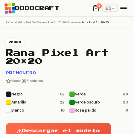
0
DODOCRAFT
ES
Inicio
Modelos Pixel Art
Modelos Pixel Art 20×20
Primavera
Rana Pixel Art 20×20
20X20
Rana Pixel Art
20×20
PRIMAVERA
Medio
6 colores
Negro
Verde
62
48
Amarillo
Verde oscuro
22
20
Blanco
Rosa pálido
10
8
Descargar el modelo