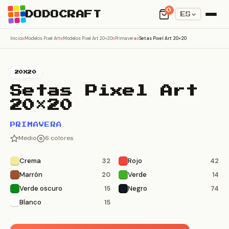
0
DODOCRAFT
ES
Inicio
Modelos Pixel Art
Modelos Pixel Art 20×20
Primavera
Setas Pixel Art 20×20
20X20
Setas Pixel Art
20×20
PRIMAVERA
Medio
6 colores
Crema
Rojo
32
42
Marrón
Verde
20
14
Verde oscuro
Negro
15
74
Blanco
15