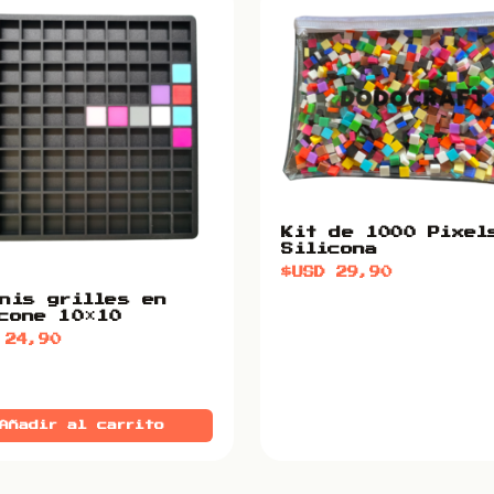
Kit de 1000 Pixel
Silicona
$USD
29,90
nis grilles en
cone 10×10
D
24,90
Añadir al carrito