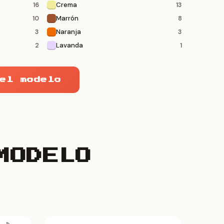
Crema
16
13
Marrón
10
8
Naranja
3
3
Lavanda
2
1
el modelo
MODELO