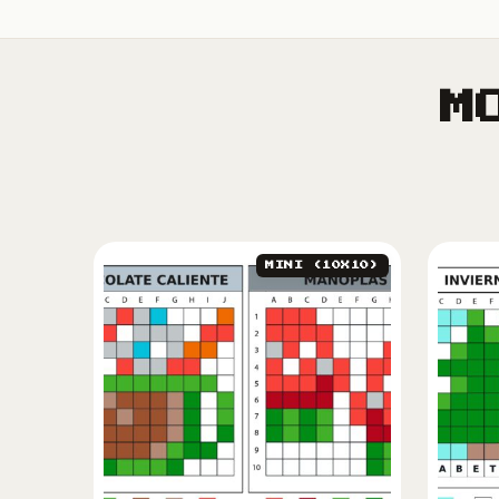
M
MINI (10X10)