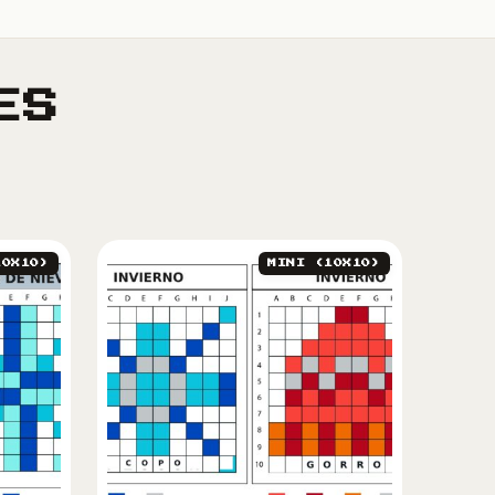
ES
10X10)
MINI (10X10)