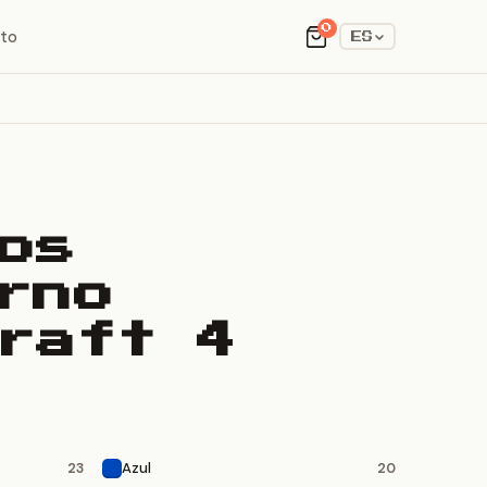
0
to
ES
os
rno
raft 4
Azul
23
20