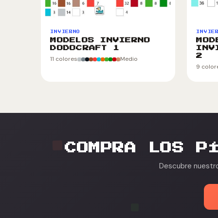
INVIERNO
INVIE
MODELOS INVIERNO
MOD
DODOCRAFT 1
INV
2
11 colores
Medio
9 color
COMPRA LOS P
Descubre nuestros