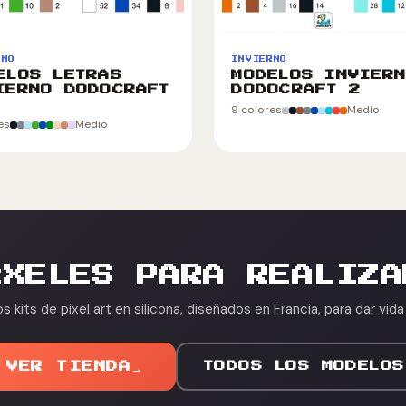
RNO
INVIERNO
ELOS LETRAS
MODELOS INVIER
IERNO DODOCRAFT
DODOCRAFT 2
9 colores
Medio
es
Medio
ÍXELES PARA REALIZA
 kits de pixel art en silicona, diseñados en Francia, para dar vida
VER TIENDA
→
TODOS LOS MODELOS