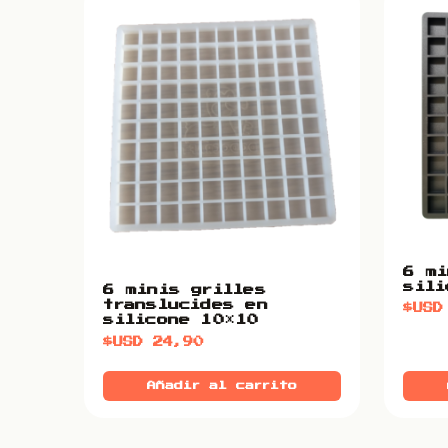
6 mi
sili
6 minis grilles
translucides en
$US
silicone 10×10
$USD
24,90
Añadir al carrito