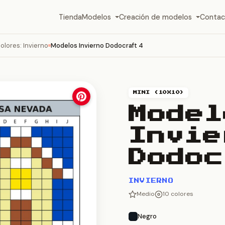
Tienda
Modelos
Creación de modelos
Contac
olores: Invierno
Modelos Invierno Dodocraft 4
MINI (10X10)
Model
Invie
Dodoc
INVIERNO
Medio
10 colores
Negro