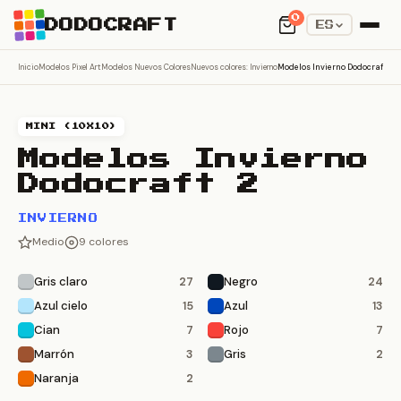
0
DODOCRAFT
ES
Inicio
Modelos Pixel Art
Modelos Nuevos Colores
Nuevos colores: Invierno
Modelos Invierno Dodocraft 2
MINI (10X10)
Modelos Invierno
Dodocraft 2
INVIERNO
Medio
9 colores
Gris claro
Negro
27
24
Azul cielo
Azul
15
13
Cian
Rojo
7
7
Marrón
Gris
3
2
Naranja
2